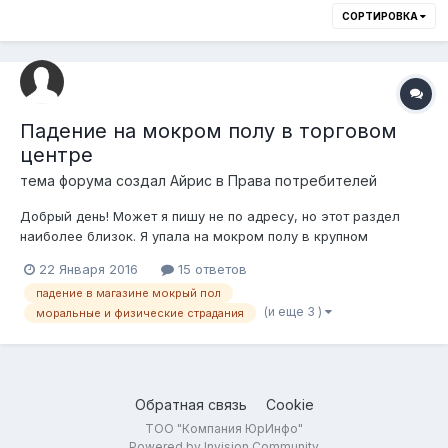
СОРТИРОВКА
Падение на мокром полу в торговом
центре
тема форума создал
Айрис
в
Права потребителей
Добрый день! Может я пишу не по адресу, но этот раздел
наиболее близок. Я упала на мокром полу в крупном
торговом центре, предупреждающая табличка там не висела
22 Января 2016
15 ответов
и не стояла. Очень сильно ушибла и без того нездоровую
падение в магазине мокрый пол
ногу. Когда поднялась одна из покупательниц, проходивших
(и еще 3 )
моральные и физические страдания
мимо сказала, что минуту на...
Обратная связь
Cookie
ТОО "Компания ЮрИнфо"
Powered by Invision Community