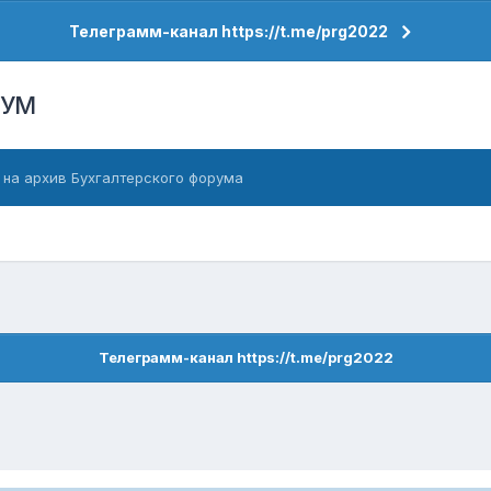
Телеграмм-канал https://t.me/prg2022
РУМ
 на архив Бухгалтерского форума
Телеграмм-канал https://t.me/prg2022