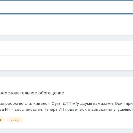
 неосновательное обогащение
 вопросом не сталкивался. Суть. ДТП м/у двумя камазами. Один п
 ИП - восстановлен. Теперь ИП подает иск о взыскании упущенной в
а
вред.