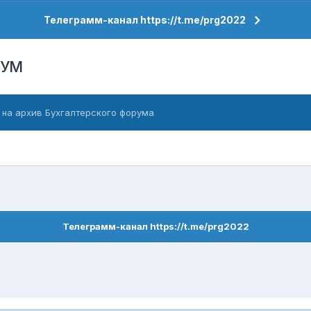
Телеграмм-канал https://t.me/prg2022
РУМ
 на архив Бухгалтерского форума
Телеграмм-канал https://t.me/prg2022