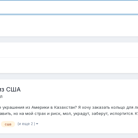
из США
л
 украшения из Америки в Казахстан? Я хочу заказать кольцо для л
ить, но на мой страх и риск, мол, украдут, заберут, испортится. Кто
(и еще 2 )
сша