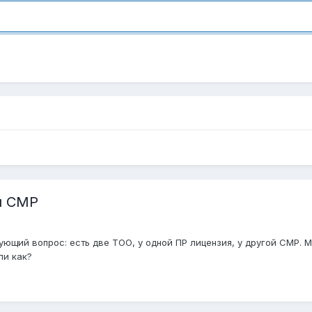
и СМР
ющий вопрос: есть две ТОО, у одной ПР лицензия, у другой СМР. М
ли как?