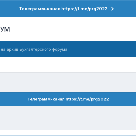
Телеграмм-канал https://t.me/prg2022
РУМ
 на архив Бухгалтерского форума
Телеграмм-канал https://t.me/prg2022