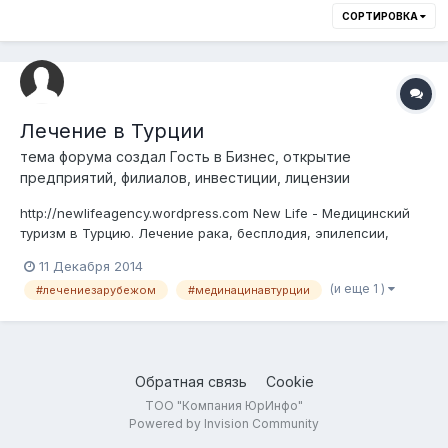
СОРТИРОВКА
Лечение в Турции
тема форума создал Гость в
Бизнес, открытие
предприятий, филиалов, инвестиции, лицензии
http://newlifeagency.wordpress.com New Life - Медицинский
туризм в Турцию. Лечение рака, бесплодия, эпилепсии,
протезирование и операции на глаз и пластические
11 Декабря 2014
операции и т.д.
(и еще 1 )
#лечениезарубежом
#мединацинавтурции
Обратная связь
Cookie
ТОО "Компания ЮрИнфо"
Powered by Invision Community