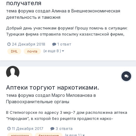
получателя
тема форума создал
Алинаа
в
Внешнеэкономическая
деятельность и таможня
Добрый день участникам форума! Прошу помочь в ситуации:
Турецкая фирма отправила посылку казахстанской фирме,
каталог продукции, стоимостью 1 ЕВРО, вес 200 гр. DHL
24 Декабря 2018
1 ответ
сообщает получателю, что посылка поступила и ее надо
(и еще 8 )
DHL
почта
растамаживать, понятно, что пошлины нет, но предлагают
два варианта: 1) 1...
Аптеки торгуют наркотиками.
тема форума создал
Марго Милованова
в
Правоохранительные органы
В Степногорске по адресу 3 мкр-7 дом расположена аптека
"Народная", в которой без рецепта продаются нарко-
содержащие лекарства, этим пользуются наркоманы и
11 Декабря 2017
3 ответа
покупают эти лекарства, затем они в летний период тут же
(и еще 1 )
наркотики
беззаконие