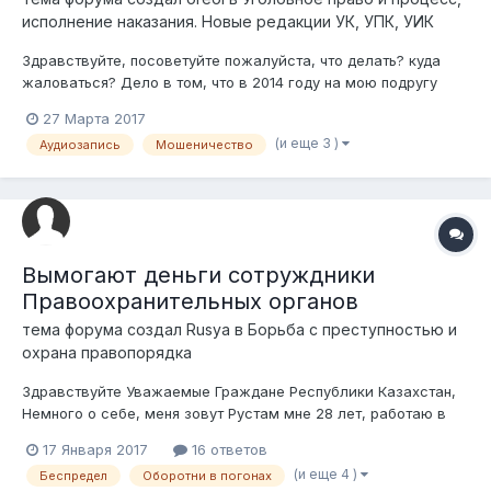
исполнение наказания. Новые редакции УК, УПК, УИК
Здравствуйте, посоветуйте пожалуйста, что делать? куда
жаловаться? Дело в том, что в 2014 году на мою подругу
поступило заявление по факту мошенничества в особо
27 Марта 2017
крупном размере. Написал бывший клиент, который даже не
(и еще 3 )
Аудиозапись
Мошеничество
подписал договор на услуги аккредитива. В течении всего
этого времени, а именно до...
Вымогают деньги сотруждники
Правоохранительных органов
тема форума создал
Rusya
в
Борьба с преступностью и
охрана правопорядка
Здравствуйте Уважаемые Граждане Республики Казахстан,
Немного о себе, меня зовут Рустам мне 28 лет, работаю в
хорошей компании, имею неплохой достаток, всегда
17 Января 2017
16 ответов
позиционировался как законопослушный гражданин (не
(и еще 4 )
Беспредел
Оборотни в погонах
приводов, не судимости, не прочих асоциальных действия с