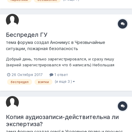
не отходя от дома 3-7 готовят из них свое зелье и колются
практически на глазах у всех...
Беспредел ГУ
тема форума создал
Анонимус
в
Чрезвычайные
ситуации, пожарная безопасность
Добрый день, только зарегистрировался, и сразу пишу
(верней зарегистрировался что б написать) Небольшая
предистория: так сложилось что я приехал в небольшую
26 Октября 2017
1 ответ
деревню по работе, хороший знакомый выйграл лот на
(и еще 3 )
беспредел
взятки
поставку компьютеров, меня позвал помочь установить,
настроить компьютеры. Суть да дело...
Копия аудиозаписи-действительна ли
экспертиза?
тема форума создал
oreol
в
Уголовное право и процесс,