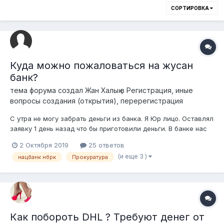
СОРТИРОВКА
Куда можно пожаловаться на жусан
банк?
тема форума создал
Жан Халық
в
Регистрация, иные
вопросы создания (открытия), перерегистрация
С утра не могу забрать деньги из банка. Я Юр лицо. Оставлял
заявку 1 день назад что бы приготовили деньги. В банке нас
футболят то туда то в другое отделение. Мол у них не
2 Октября 2019
25 ответов
осталось денег на кассе. И ещё делают одолжение.
(и еще 3 )
нацбанк нбрк
Прокуратура
Подскажите пожалуйста, куда звонить? С кем говорить? Это
беспредел
Как побороть DHL ? Требуют денег от