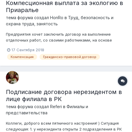
Компесционная выплата за экологию в
Приаралье
тема форума создал
HonRo
в
Труд, безопасность и
охрана труда, занятость
Предприятия хочет заключить договор на выполнение
отделочных работ, со своими работниками, на основе
гражданско-правового договора. Работы будут
17 Сентября 2018
производиться в нерабочее время. Вопрос: 1)Указывается ли
Компенсация
Гражданско-правовой договор
в договоре, компенсация за экологию в Приаралье, если
стоимость работ определяются по единичными...
Подписание договора нерезидентом в
лице филиала в РК
тема форума создал
Referi
в
Филиалы и
представительства
Коллеги, доброго всем пятничного настроения! ) Ситуация
следующая: 1. у нерезидента открыты 2 подразделения в РК