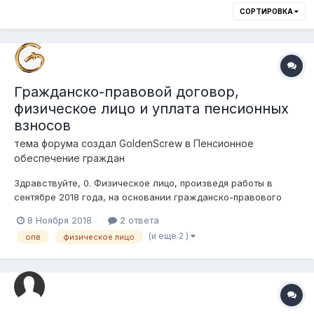
СОРТИРОВКА
Гражданско-правовой договор,
физическое лицо и уплата пенсионных
взносов
тема форума создал
GoldenScrew
в
Пенсионное
обеспечение граждан
Здравствуйте, 0. Физическое лицо, произведя работы в
сентябре 2018 года, на основании гражданско-правового
договора с юридическим лицом, на сумму 150000 тенге,
8 Ноября 2018
2 ответа
получив доход единожды за 2018ый год, без регистрации
(и еще 2 )
опв
физическое лицо
Индивидуального Предпринимателя обязано ли уплачивать
обязательные пенсионные взн...