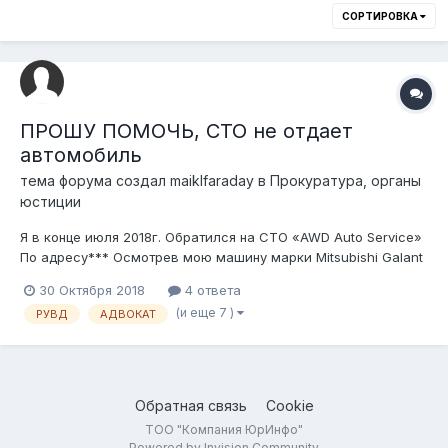
СОРТИРОВКА
ПРОШУ ПОМОЧЬ, СТО не отдает
автомобиль
тема форума создал
maiklfaraday
в
Прокуратура, органы
юстиции
Я в конце июля 2018г. Обратился на СТО «AWD Auto Service»
По адресу*** Осмотрев мою машину марки Mitsubishi Galant
1997 Г.В. Гос. Номер Механик сказал оставить мне машину на
30 Октября 2018
4 ответа
ремонт, при этом взяв ключи и техпаспорт, якобы для
(и еще 7 )
РУВД
АДВОКАТ
страховки при проверке со стороны правоохранительных
органов. В После...
Обратная связь
Cookie
ТОО "Компания ЮрИнфо"
Powered by Invision Community