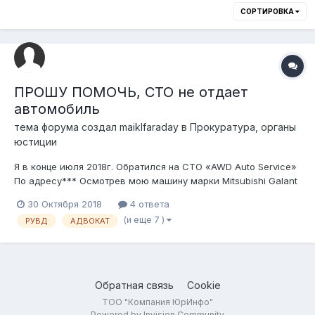
СОРТИРОВКА
ПРОШУ ПОМОЧЬ, СТО не отдает
автомобиль
тема форума создал
maiklfaraday
в
Прокуратура, органы
юстиции
Я в конце июля 2018г. Обратился на СТО «AWD Auto Service»
По адресу*** Осмотрев мою машину марки Mitsubishi Galant
1997 Г.В. Гос. Номер Механик сказал оставить мне машину на
30 Октября 2018
4 ответа
ремонт, при этом взяв ключи и техпаспорт, якобы для
(и еще 7 )
РУВД
АДВОКАТ
страховки при проверке со стороны правоохранительных
органов. В После...
Обратная связь
Cookie
ТОО "Компания ЮрИнфо"
Powered by Invision Community