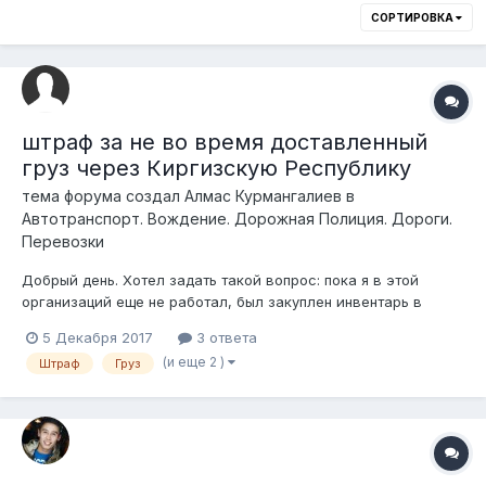
СОРТИРОВКА
штраф за не во время доставленный
груз через Киргизскую Республику
тема форума создал
Алмас Курмангалиев
в
Автотранспорт. Вождение. Дорожная Полиция. Дороги.
Перевозки
Добрый день. Хотел задать такой вопрос: пока я в этой
организаций еще не работал, был закуплен инвентарь в
Киргизской Республике, заключен Договор с этой
5 Декабря 2017
3 ответа
компанией, но он можно сказать фиктивный, к тому же, груз
(и еще 2 )
Штраф
Груз
доставлен не во время, с просрочкой больше месяца. Какую
неустойку можем запросить с это...