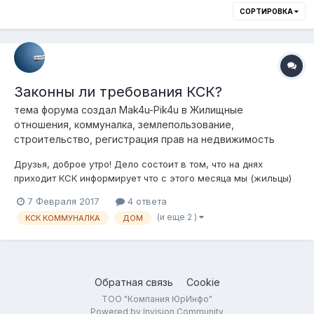
СОРТИРОВКА
Законны ли требования КСК?
тема форума создал
Mak4u-Pik4u
в
Жилищные
отношения, коммуналка, землепользование,
строительство, регистрация прав на недвижимость
Друзья, доброе утро! Дело состоит в том, что на днях
приходит КСК информирует что с этого месяца мы (жильцы)
вынуждены платить за паркинг который находится в
7 Февраля 2017
4 ответа
цокольном этаже нашего Ж/К, 50 тенге в день что в месяц
(и еще 2 )
КСК КОММУНАЛКА
ДОМ
выходить 1500 тысяч, в эту стоимость по их словам входит
уборка и замена лампочек (фон...
Обратная связь
Cookie
ТОО "Компания ЮрИнфо"
Powered by Invision Community