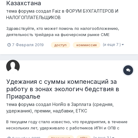
Казахстана
тема форума создал
Faiz
в
ФОРУМ БУХГАЛТЕРОВ И
НАЛОГОПЛАТЕЛЬЩИКОВ
Здравствуйте, кто может помочь по налогообложению,
деятельность трейдера на фьючерсном рынке СМЕ
(Чикагская биржа). В частности как облагается неризидент
(и еще 7 )
7 Февраля 2019
доступ
коммиссия
по КПН с источника из Казахстана, там есть много вариантов
привлечения и вариантов и не плотить этот налог.
Фьючерсные контракты подпада...
Удежания с суммы компенсаций за
работу в зонах экологич бедствия в
Приаралье
тема форума создал
HonRo
в
Зарплата (средняя,
удержания), премии, надбавки, ЕТКС
В текущем году стало известно, что предприятия, в течение
нескольких лет, удерживало с работников ИПН и ОПВ с
суммы компенсационных выплат за работу в зонах
(и еще 3 )