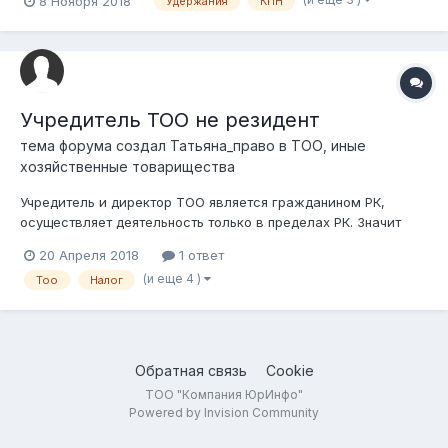
8 Ноября 2018
Удержания
КПН
экологического бедствия в Приаралье. Вопрос: Имеется ли
возможность, возврата не законно удержанных сумм
работникам. Какая ответственность лож...
Учредитель ТОО не резидент
тема форума создал
Татьяна_право
в
ТОО, иные
хозяйственные товарищества
Учредитель и директор ТОО является гражданином РК,
осуществляет деятельность только в пределах РК. Значит
юр.лицо-резидент РК. Далее учредитель меняет гражданство
20 Апреля 2018
1 ответ
- становится резидентом РФ. Как в этом случае правильно
(и еще 4 )
Тоо
Налог
производить уплату налогов ? Какие изменения произойдут в
налогообложении?
Обратная связь
Cookie
ТОО "Компания ЮрИнфо"
Powered by Invision Community