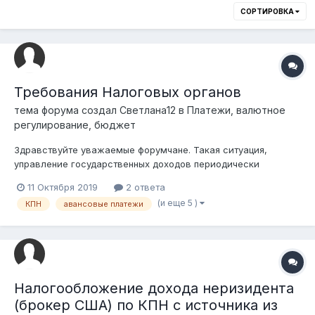
СОРТИРОВКА
Требования Налоговых органов
тема форума создал
Светлана12
в
Платежи, валютное
регулирование, бюджет
Здравствуйте уважаемые форумчане. Такая ситуация,
управление государственных доходов периодически
вызывает на беседы к руководителю управления и требуют
11 Октября 2019
2 ответа
чтобы мы платили больше, намекая на то, что могут быть
(и еще 5 )
КПН
авансовые платежи
применены к нам другие методы воздействия, если мы не
пойдем им на встречу... Вроде как...
Налогообложение дохода неризидента
(брокер США) по КПН с источника из