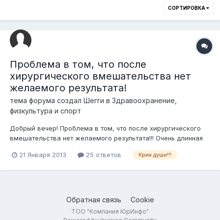
СОРТИРОВКА
Проблема в том, что после
хирургического вмешательства нет
желаемого результата!
тема форума создал
Шегги
в
Здравоохранение,
физкультура и спорт
Добрый вечер! Проблема в том, что после хирургического
вмешательства нет желаемого результата!!! Очень длинная
история, подробнее: У ребенка 5-ти лет, врожденная атрезия
21 Января 2013
25 ответов
Крик души!!!
левого уха с деформацией ушной раковины (с нарушением
слуха). Обратились в республиканскую больницу №5 г.
Алматы - в октябре 20...
Обратная связь
Cookie
ТОО "Компания ЮрИнфо"