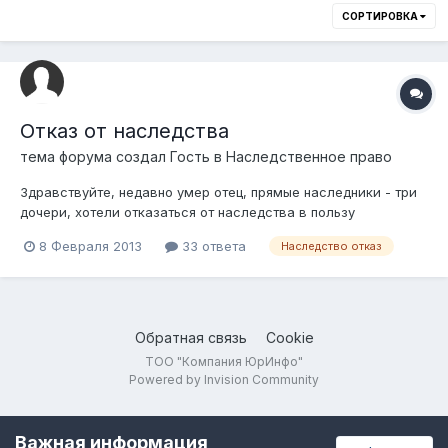
СОРТИРОВКА
Отказ от наследства
тема форума создал Гость в
Наследственное право
Здравствуйте, недавно умер отец, прямые наследники - три
дочери, хотели отказаться от наследства в пользу
племянницы (внучки отца), нам нотариус отказал, объясните,
8 Февраля 2013
33 ответа
Наследство отказ
пожалуйста, почему? Может нам другого нотариуса
поискать? Обращались по месту их жительства. Заранее
спасибо.
Обратная связь
Cookie
ТОО "Компания ЮрИнфо"
Powered by Invision Community
Важная информация