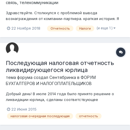
связь, телекоммуникации
Здравствуйте. Столкнулся с проблемой вывода
вознаграждения от компании-партнера. краткая история. Я
обычный менеджер в IT компании. Мне предложили работать
(и еще 1 )
22 Ноября 2018
Отчетность
Налоги
агентом в другой компании другого рода деятельности, но
специфика услуг немного пересекается. Так как я c IT
образов...
Последующая налоговая отчетность
ликвидирующегося юрлица
тема форума создал
Сентябринка
в
ФОРУМ
БУХГАЛТЕРОВ И НАЛОГОПЛАТЕЛЬЩИКОВ
Добрый день! В июле 2014 года было принято решение о
ликвидации юрлица, сделаны соответствующее
уведомление в налоговый орган, подана ликвидационная
22 Июня 2015
налоговая отчетность (через кабинет и почтой на бумаге),
налоговая очередная последующая
отчетность
также подано налоговое заявление о проведении
ликвидационной налоговой проверки. Через абинет...