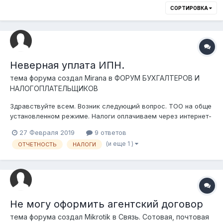
СОРТИРОВКА
Неверная уплата ИПН.
тема форума создал
Mirana
в
ФОРУМ БУХГАЛТЕРОВ И
НАЛОГОПЛАТЕЛЬЩИКОВ
Здравствуйте всем. Возник следующий вопрос. ТОО на обще
установленном режиме. Налоги оплачиваем через интернет-
банкинг. При уплате ИПН за прошлый год допустила ошибку,
27 Февраля 2019
9 ответов
дважды оплатила за ноябрь месяц, вместо декабря.
(и еще 1 )
ОТЧЕТНОСТЬ
НАЛОГИ
Обнаружила только пару дней назад, когда оплачивала ИПН
за январь. 200-тка по...
Не могу оформить агентский договор
тема форума создал
Mikrotik
в
Связь. Сотовая, почтовая