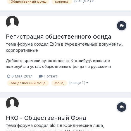
(и еще 2 )
Общественный фонд
копилка
вкусной едой, сладостями, фруктами, ведь это же дети,
большинство которых любят с...
Регистрация общественного фонда
тема форума создал
Ex3m
в
Учредительные документы,
корпоративные
Доброго времени суток коллеги! Кто-нибудь вышлите
пожалуйста устав общественного фонда на русском и
казахском языках на почту ruslan-habibulin@mail.ru Заранее
6 Мая 2017
1 ответ
благодарю!
(и еще 1 )
общественный фонд
фонд
НКО - Общественный Фонд
тема форума создал
aldiz
в
Юридические лица,