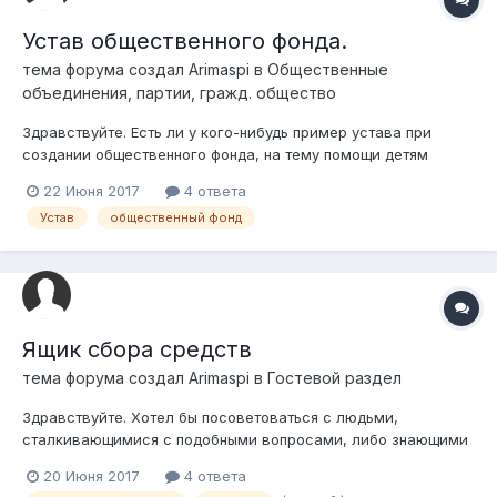
Устав общественного фонда.
тема форума создал
Arimaspi
в
Общественные
объединения, партии, гражд. общество
Здравствуйте. Есть ли у кого-нибудь пример устава при
создании общественного фонда, на тему помощи детям
детских домов? Может кто-нибудь знает, какие тонкости не
22 Июня 2017
4 ответа
обходимо учитывать при составлении устава? На двух ли
Устав
общественный фонд
языках подаётся в управление юстиции устав?
Ящик сбора средств
тема форума создал
Arimaspi
в
Гостевой раздел
Здравствуйте. Хотел бы посоветоваться с людьми,
сталкивающимися с подобными вопросами, либо знающими
на них ответ. Немного предистории: Хотелось бы помогать
20 Июня 2017
4 ответа
детям, попавшим в детские дома. Думаю изначально хотя бы