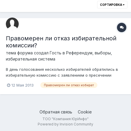
СОРТИРОВКА
Правомерен ли отказ избирательной
комиссии?
тема форума создал Гость в
Референдум, выборы,
избирательная система
В день голосования несколько избирателей обратились в
избирательную комиссию с заявлением о пресечении
распространения около здания избирательного участка
12 Мая 2013
Правомерен ли отказ избират
листовок с призывами прийти на выборы. Избирательная
комиссия, рассмотрев обращение, приняла решение об
отказе заявителям. Правомерен ли отка...
Обратная связь
Cookie
ТОО "Компания ЮрИнфо"
Powered by Invision Community