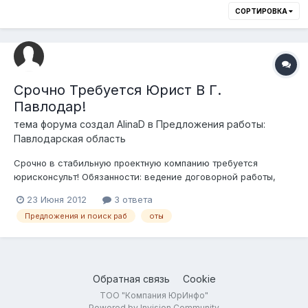
СОРТИРОВКА
Срочно Требуется Юрист В Г.
Павлодар!
тема форума создал
AlinaD
в
Предложения работы:
Павлодарская область
Срочно в стабильную проектную компанию требуется
юрисконсульт! Обязанности: ведение договорной работы,
ведение корпоративной работы, ведение претензионно-
23 Июня 2012
3 ответа
исковой работы, получение лицензий. Требования:
Предложения и поиск раб
оты
образование высшее юридическое, уверенный пользователь
ПК, правовой системой, женщина от 35 лет....
Обратная связь
Cookie
ТОО "Компания ЮрИнфо"
Powered by Invision Community