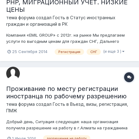
PHP, МИГРАЦИОННЫЙ УЧЕТ. НИЗКИЕ
ЦЕНЫ
тема форума создал Гость в
Статус иностранных
граждан и организаций в РК
Компания «EMIL GROUP» с 2012г. на рынке Мы предлагаем
услуги по выгодным ценам для граждан СНГ, Дальнего
Зарубежья: • Оформление РНР – от 4 600р. • Регистрация
(и еще 3 )
25 Сентября 2014
Регистрация
СНГ
(продление) – от 2 300р. • Оформление приглашений – от 1
200р. • Переводы паспортов и дипломов – от 600р. •
Регистрация юридического...
Проживание по месту регистрации
иностранца по рабочему разрешению
тема форума создал Гость в
Въезд, визы, регистрация,
ПМЖ
Добрый день, Ситуация следующая: наша организация
получила разрешение на работу в г.Алматы на гражданина
Узбекистана. Он планирует длительные командировки в
1 Июля 2014
разрешение на работу