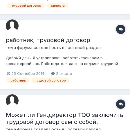
обязанностям, скажем 1 октября. Однако внутренние правила
трудовой договор
зарплата
требуют, чтобы трудовой договора на эту должность был
согласован с советом директоро...
работник, трудовой договор
тема форума создал Гость в
Гостевой раздел
Добрый день. Я устраиваюсь работать тренером в
тренажерный зал. Работодатель дает па подпись трудовой
договор в котором написано что я отвечаю за жизнь
25 Сентября 2014
2 ответа
клиентов и здоровье, и я материально ответсвенное лицо
работник
трудовой договор
мол если тренажер сломается я буду в этом виноват. я не
согласен с этим, ЧТО мне делать если...
Может ли Ген.директор ТОО заключить
трудовой договор сам с собой.
тема форума создал Гость в
Гостевой раздел