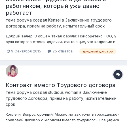
работником, который уже давно
работает
тема форума создал
Kensei
в
Заключение трудового
договора, прием на работу, испытательный срок
Добрый вечер! В общем такая фабула: Приобретено ТОО, у
руля которого стояли дядечки, считающие, что кадровик и
юрист - это абсолютно бесполезные люди и им они в
9 Сентября 2015
25 ответов
трудовой договор
компании не нужны. В результате чего около 150 человек
работает в компании с незапамятных времен без трудовых
договоров. Попытка заключить...
Контракт вместо Трудового договора
тема форума создал
studious woman
в
Заключение
трудового договора, прием на работу, испытательный
срок
Коллеги! Вопрос срочный: Можно ли заключить гражданско-
правовой договор с моряком вместо трудового? Специфика
работы моряка предполагает не постоянную трудовую