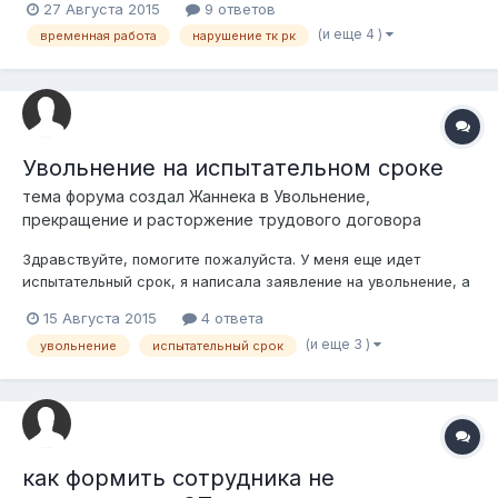
27 Августа 2015
9 ответов
занятость, при этом моряк может находиться долгое время в
(и еще 4 )
временная работа
нарушение тк рк
простое, при закрытии мобилизации. Согласно ТК РК
запрещается заключение ТД на опр...
Увольнение на испытательном сроке
тема форума создал
Жаннека
в
Увольнение,
прекращение и расторжение трудового договора
Здравствуйте, помогите пожалуйста. У меня еще идет
испытательный срок, я написала заявление на увольнение, а
мне сказали отрабатывать. Имеют ли они право
15 Августа 2015
4 ответа
задерживать меня? Не влияет ли то, что я еще на
(и еще 3 )
увольнение
испытательный срок
испытательном сроке? Что будет если я просто уйду и не
появлюсь? (Оригиналов документов там нет)
как формить сотрудника не