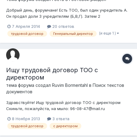
Добрый день, форумчане! Есть ТОО, был один учредитель А.
Он продал доли 3 учредителям (Б,В,Г). Затем 2
учредителя(В,Г) подарили свои доли учредителю Б. В итоге у
7 Апреля 2014
20 ответов
Б. 90 % доли участия в ТОО, а у А. - 10%. Учредитель А.
(и еще 1 )
трудовой договор
Генеральный директор
является также Ген.директором с момента образования ТОО.
Вопрос: 1. Имеет ли...
Ищу трудовой договор ТОО с
директором
тема форума создал
Ruvim Bormentahl
в
Поиск текстов
документов
Здравствуйте! Ищу трудовой договор ТОО с директором
Скиньте, пожалуйста, на мыло: 96-08-47@mail.ru
8 Ноября 2013
3 ответа
трудовой договор
с директором