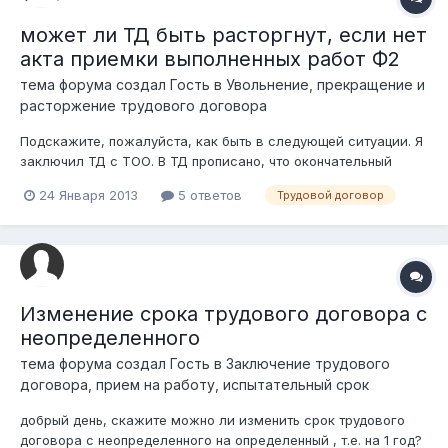
может ли ТД быть расторгнут, если нет
акта приемки выполненных работ Ф2
тема форума создал Гость в
Увольнение, прекращение и
расторжение трудового договора
Подскажите, пожалуйста, как быть в следующей ситуации. Я
заключил ТД с ТОО. В ТД прописано, что окончательный
расчет должен производиться после выполнения планового
24 Января 2013
5 ответов
Трудовой договор
задания на основе акта приемки выполненных работ Ф2. Что
это за Ф2? и почему я (или не я, а руководитель) должны его
подписывать, если...
Изменение срока трудового договора с
неопределенного
тема форума создал Гость в
Заключение трудового
договора, прием на работу, испытательный срок
добрый день, скажите можно ли изменить срок трудового
договора с неопределенного на определенный , т.е. на 1 год?