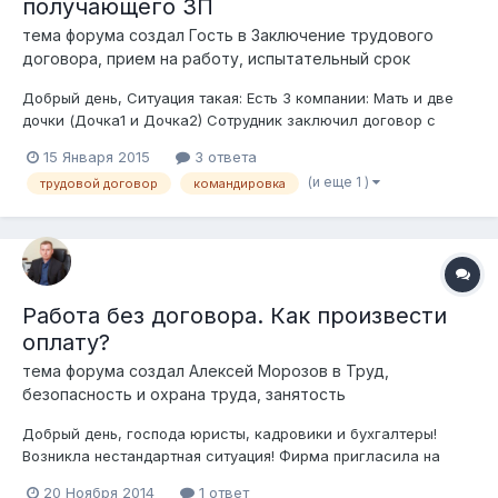
получающего ЗП
тема форума создал Гость в
Заключение трудового
договора, прием на работу, испытательный срок
Добрый день, Ситуация такая: Есть 3 компании: Мать и две
дочки (Дочка1 и Дочка2) Сотрудник заключил договор с
Дочка1 и получает ЗП (все налоги и другие отчисления
15 Января 2015
3 ответа
соответственно идут с данной компании). Но Сотрудник
(и еще 1 )
трудовой договор
командировка
также занимается делами Дочка2, но зп за общую работу
платится в Дочка1....
Работа без договора. Как произвести
оплату?
тема форума создал
Алексей Морозов
в
Труд,
безопасность и охрана труда, занятость
Добрый день, господа юристы, кадровики и бухгалтеры!
Возникла нестандартная ситуация! Фирма пригласила на
работу коммерческого директора. Приступил он к
20 Ноября 2014
1 ответ