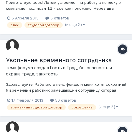
Приветствую всех! Летом устроился на работу в неплохую
компанию, подписал ТД - все как положено. Через два
месяца попросили подписать другой ТД - как будто бы я
5 Апреля 2013
5 ответов
пришел в компанию на два месяца позднее фактической
(и еще 2 )
стаж
трудовой договор
даты приема. Я подписал. Предыдущий ТД остался как бы без
юридической силы. Насчет у...
Уволнение временного сотрудника
тема форума создал Гость в
Труд, безопасность и
охрана труда, занятость
Здравствуйте! Работаю в пенс фонде, и меня хотят сократить!
Я временный работник замещающий сотрудницу которая
ушла в отпуск по беременности и родам. В моем трудовом
17 Февраля 2013
50 ответов
договоре достаточно расплывчито описан срок договора: "на
(и еще 2 )
временный трудовой договор
сокрашение
время отпуск по беременности и родам основного
сотрудника". В данный момен...