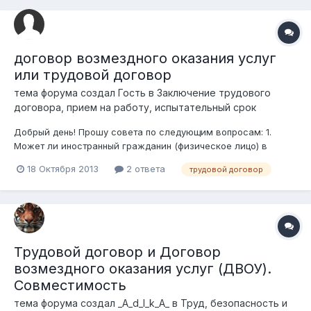
договор возмездного оказания услуг
или трудовой договор
тема форума создал Гость в
Заключение трудового
договора, прием на работу, испытательный срок
Добрый день! Прошу совета по следующим вопросам: 1.
Может ли иностранный гражданин (физическое лицо) в
Казахстане оказывать услуги (выполнять работу) по договору
18 Октября 2013
2 ответа
трудовой договор
возмездного оказания услуг? 2. Предприятие с
определенной категорией ф/л оформляет договора
возмездного оказания услуг, например,...
Трудовой договор и Договор
возмездного оказания услуг (ДВОУ).
Совместимость
тема форума создал
_A_d_I_k_A_
в
Труд, безопасность и