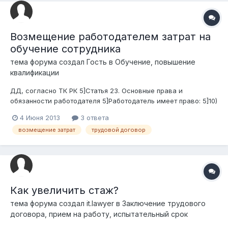
Возмещение работодателем затрат на
обучение сотрудника
тема форума создал Гость в
Обучение, повышение
квалификации
ДД, согласно ТК РК 5]Статья 23. Основные права и
обязанности работодателя 5]Работодатель имеет право: 5]10)
на возмещение своих затрат, связанных с обучением
4 Июня 2013
3 ответа
работника, если это оговорено условиями трудового
возмещение затрат
трудовой договор
договора. 5]значит ли это, что даже если есть договор
обучения, но в Трудово...
Как увеличить стаж?
тема форума создал
it.lawyer
в
Заключение трудового
договора, прием на работу, испытательный срок