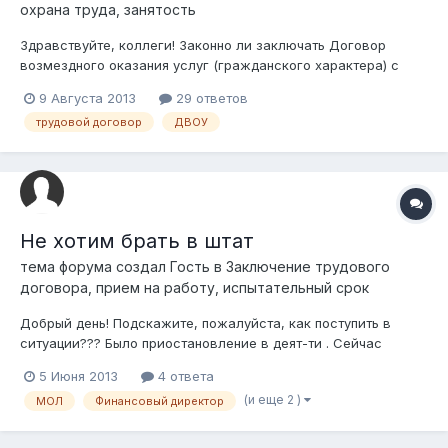
охрана труда, занятость
Здравствуйте, коллеги! Законно ли заключать Договор
возмездного оказания услуг (гражданского характера) с
нашими работниками, которые были приняты по Трудовому
9 Августа 2013
29 ответов
договору? Если нет, то подскажите, какой НПА запрещает
трудовой договор
ДВОУ
это делать? С уважением, Lawyer
Не хотим брать в штат
тема форума создал Гость в
Заключение трудового
договора, прием на работу, испытательный срок
Добрый день! Подскажите, пожалуйста, как поступить в
ситуации??? Было приостановление в деят-ти . Сейчас
восстанавливаемся, и есть у нас один человек, который
5 Июня 2013
4 ответа
работает неоф. (раньше работал офиц., и по опред.
(и еще 2 )
МОЛ
Финансовый директор
обстоятельствами в работе сам уволился, а теперь просится
в штат), но теперь директор ему...