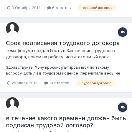
заранее благодарю
3 Октября 2012
6 ответов
трудовой договор
Срок подписания трудового договора
тема форума создал Гость в
Заключение трудового
договора, прием на работу, испытательный срок
Здравствуйте! Хочу проконсультироваться по такому
вопросу. Есть ли в трудовом кодексе (перечитала весь, не
нашла) пункт о том, в течение какого времени должен быть
26 Июля 2012
10 ответов
Трудовой договор
подписан трудовой договор? Ситуация следующая.
Отработала на одной должности 8 месяцев (трудовой
договор у меня есть), потом перешла н...
в течение какого времени должен быть
подписан трудовой договор?