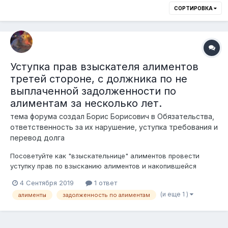
СОРТИРОВКА
Уступка прав взыскателя алиментов
третей стороне, с должника по не
выплаченной задолженности по
алиментам за несколько лет.
тема форума создал
Борис Борисович
в
Обязательства,
ответственность за их нарушение, уступка требования и
перевод долга
Посоветуйте как "взыскательнице" алиментов провести
уступку прав по взысканию алиментов и накопившейся
задолженности с "Должника" третьей сторон, в данном
4 Сентября 2019
1 ответ
случае -"Индивидуальному предпринимателю" (по 910 форме
(и еще 1 )
алименты
задолженность по алиментам
отчётности по прочим услугам не в ходячим в список
перечня)). Должник всячески злостно...