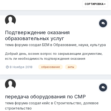
СОРТИРОВКА
Подтверждение оказания
образовательных услуг
тема форума создал
БЕМ
в
Образование, наука, культура
Добрый день, возник вопрос по закрывающим документам,
есть ли необходимость подтверждения оказания
образовательных услуг частной школой согласно пп.9, п.1,
8 Ноября 2018
образование
акты
ст.7; ст.18; и пп.10, п.1., ст.24 Закона о защите прав
потребителей?
передача оборудования по СМР
тема форума создал
кейс
в
Строительство, долевое
строительство