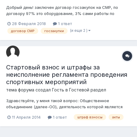
Добрый день! заключен договор госзакупок на СМР, по
договору 97% это оборудование, 3% сами работы по
монтажу. Вопрос: Подрядчик должен передавать
28 Февраля 2018
1 ответ
оборудование вместе с работами только по акту (форме2)?
(и еще 2 )
договор СМР
госзакупки
Или возможен вариант передачи оборудования по расходной
накладной, а СМР по акту?...
Стартовый взнос и штрафы за
неисполнение регламента проведения
спортивных мероприятий
тема форума создал Гость в
Гостевой раздел
Здравствуйте, у меня такой вопрос: Общественное
объединение (далее-ОО), деятельность которой является
организация и проведение, т.д спортивных мероприятий. ОО
11 Апреля 2014
1 ответ
штраф взносы
акты
проводит различные спортивные соревнования и чемпионаты
совместно с Агентством РК по делам спорта и физ.кул.,то
есть по установленному реглам...