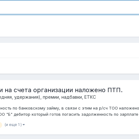
и на счета организации наложено ПТП.
едняя, удержания), премии, надбавки, ЕТКС
ность по банковскому займу, в связи с этим на р/сч ТОО наложен
ОО "Б" дебитор который готов погасить задолженность по зарплате в
(и еще 1 )