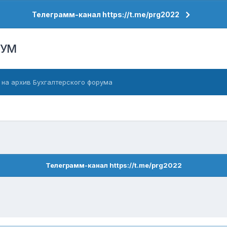
Телеграмм-канал https://t.me/prg2022
РУМ
 на архив Бухгалтерского форума
Телеграмм-канал https://t.me/prg2022