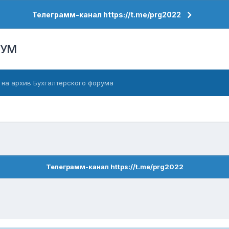
Телеграмм-канал https://t.me/prg2022
РУМ
 на архив Бухгалтерского форума
Телеграмм-канал https://t.me/prg2022