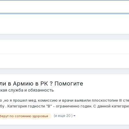
ли в Армию в РК ? Помогите
кая служба и обязанность
,но я прошел мед. комиссию и врачи выявили плоскостопие III степе
. Категория годности "В" - ограниченно годен. С данной категорие
(и еще 20 )
 берут по сотоянию здоровья