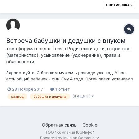
СОРТИРОВКА
Встреча бабушки и дедушки с внуком
тема форума создал
Lens
в
Родители и дети, отцовство
(материнство), усыновление (удочерение), права и
обязанности
Здравствуйте. С бывшим мужем в разводе уже год. У нас
есть общий ребенок - сын. Ему 4 года. Орган опеки установил
нам график общения. Ребенок проживает со мной. Я
28 Ноября 2017
1 ответ
работаю, у меня есть квартира. И я нормально обеспечиваю
(и еще 3 )
развод
бабушка и дедушка
ребенка. Отец оплачивает алименты, которые я собираю для
сына. График такой: одн...
Обратная связь
Cookie
ТОО "Компания ЮрИнфо"
Powered by Invision Community