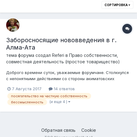
СОРТИРОВКА
Заборосносящие нововведения в г.
Алма-Ата
тема форума создал
Referi
в
Право собственности,
совместная деятельность (простое товарищество)
Доброго времени суток, уважаемые форумчане. Столкнулся
с непонятными действиями со стороны акиматовских
работников в г. Алма-Ата. Основываясь на городской
7 Августа 2017
14 ответов
программе по сносу заборов, пытаются снести забор нашей
посягательство на частную собственность
фирмы, расположенной за з/у под право частной
(и еще 4 )
бессмысленность
собственности на имя учредителя фирмы....
Обратная связь
Cookie