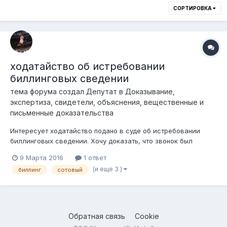
СОРТИРОВКА
ходатайство об истребовании
биллинговых сведении
тема форума создал
Депутат
в
Доказывание,
экспертиза, свидетели, объяснения, вещественные и
письменные доказательства
Интересует ходатайство подано в суде об истребовании
биллинговых сведении. Хочу доказать, что звонок был
произведен с другого места когда лицо заявляет что был
9 Марта 2016
1 ответ
совсем с другого места. кто пытался аналогичное в
(и еще 3 )
биллинг
сотовый
гражданском процессе протащить? и как результат
Обратная связь
Cookie