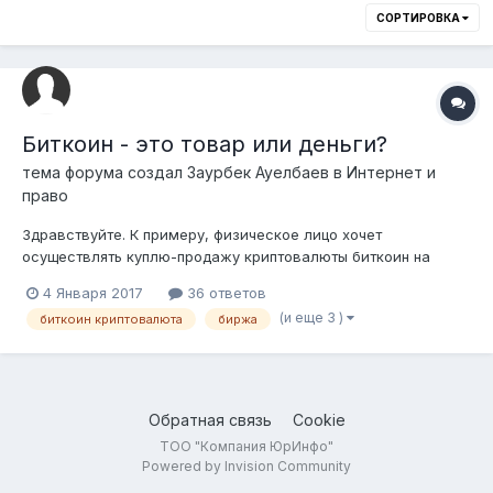
СОРТИРОВКА
Биткоин - это товар или деньги?
тема форума создал
Заурбек Ауелбаев
в
Интернет и
право
Здравствуйте. К примеру, физическое лицо хочет
осуществлять куплю-продажу криптовалюты биткоин на
зарубежных биржах. Как платить с этого налоги? будет ли
4 Января 2017
36 ответов
это обмен валюты либо это будет купля-продажа товара?
(и еще 3 )
биткоин криптовалюта
биржа
Искал на казахстанских сайтах позицию нашей страны и
ничего конкретно не нашел. Каково Ваше...
Обратная связь
Cookie
ТОО "Компания ЮрИнфо"
Powered by Invision Community