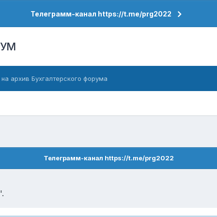
Телеграмм-канал https://t.me/prg2022
РУМ
 на архив Бухгалтерского форума
Телеграмм-канал https://t.me/prg2022
.