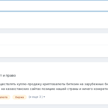
т и право
уществлять куплю-продажу криптовалюты биткоин на зарубежных бир
на казахстанских сайтах позицию нашей страны и ничего конкретно
(и еще 3 )
алюта
биржа