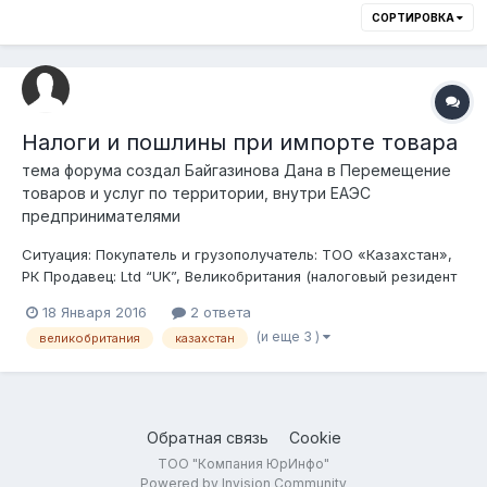
СОРТИРОВКА
Налоги и пошлины при импорте товара
тема форума создал
Байгазинова Дана
в
Перемещение
товаров и услуг по территории, внутри ЕАЭС
предпринимателями
Ситуация: Покупатель и грузополучатель: ТОО «Казахстан»,
РК Продавец: Ltd “UK”, Великобритания (налоговый резидент
Великобритании) Грузоотправитель и производитель: ООО
18 Января 2016
2 ответа
«Украина» Условия поставки DAP, РК – авиатранспорт. Товар:
(и еще 3 )
великобритания
казахстан
Электротехническое оборудование (код ТН ВЭД 903...
Обратная связь
Cookie
ТОО "Компания ЮрИнфо"
Powered by Invision Community