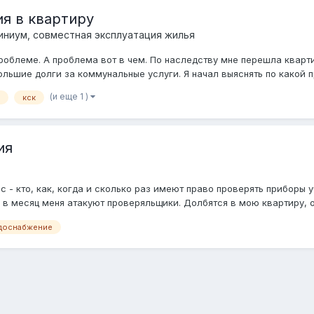
я в квартиру
иниум, совместная эксплуатация жилья
роблеме. А проблема вот в чем. По наследству мне перешла кварти
ольшие долги за коммунальные услуги. Я начал выяснять по какой п
(и еще 1 )
кск
ия
 - кто, как, когда и сколько раз имеют право проверять приборы 
в месяц меня атакуют проверяльщики. Долбятся в мою квартиру, от
доснабжение