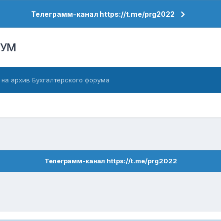
Телеграмм-канал https://t.me/prg2022
РУМ
 на архив Бухгалтерского форума
Телеграмм-канал https://t.me/prg2022