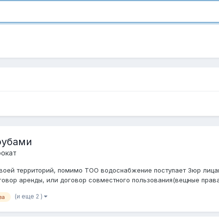
рубами
рокат
своей территорий, помимо ТОО водоснабжение поступает 3юр лицам
говор аренды, или договор совместного пользования(вещные права)
(и еще 2 )
ва