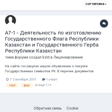
СОРТИРОВКА
A7-1 - Деятельность по изготовлению
Государственного Флага Республики
Казахстан и Государственного Герба
Республики Казахстан
тема форума создал
kzld
в
Лицензирование
На сайте госзакупок нашли объявление о покупке
Государственных символов РК. В перечне документов
указание на лицензию. Изготовитель предприятие
7 Сентября 2017
1 ответ
Казахстана (полагаем что лицензия у предприятия имеется)
(и еще 1 )
герб
флаг
Мы же желаем купить у одних и продать другим. Вопрос нам
надо иметь лицензию на...
Обратная связь
Cookie