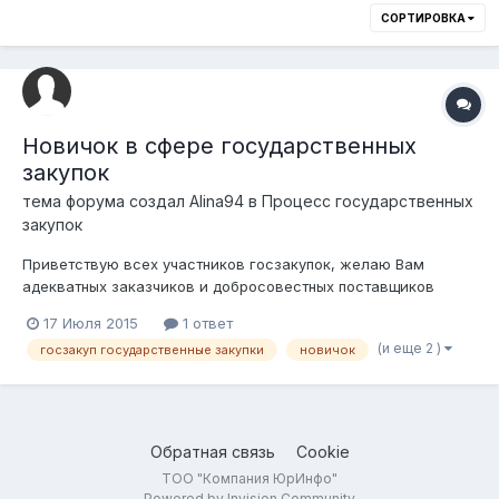
СОРТИРОВКА
Новичок в сфере государственных
закупок
тема форума создал
Alina94
в
Процесс государственных
закупок
Приветствую всех участников госзакупок, желаю Вам
адекватных заказчиков и добросовестных поставщиков
Собственно, сабж – собираюсь регистрировать ТОО по
17 Июля 2015
1 ответ
упрощёнке для участия в госзакупках (ценовки на сумму до
(и еще 2 )
госзакуп государственные закупки
новичок
100-200 тыс каждый лот), но пока так сказать прощупываю
почву, изучаю законодательство и...
Обратная связь
Cookie
ТОО "Компания ЮрИнфо"
Powered by Invision Community