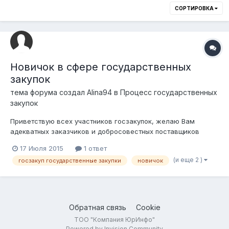
СОРТИРОВКА
Новичок в сфере государственных
закупок
тема форума создал
Alina94
в
Процесс государственных
закупок
Приветствую всех участников госзакупок, желаю Вам
адекватных заказчиков и добросовестных поставщиков
Собственно, сабж – собираюсь регистрировать ТОО по
17 Июля 2015
1 ответ
упрощёнке для участия в госзакупках (ценовки на сумму до
(и еще 2 )
госзакуп государственные закупки
новичок
100-200 тыс каждый лот), но пока так сказать прощупываю
почву, изучаю законодательство и...
Обратная связь
Cookie
ТОО "Компания ЮрИнфо"
Powered by Invision Community