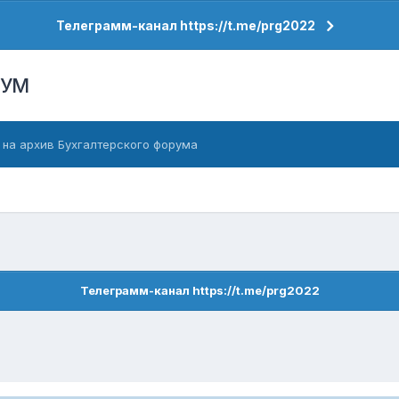
Телеграмм-канал https://t.me/prg2022
РУМ
 на архив Бухгалтерского форума
Телеграмм-канал https://t.me/prg2022