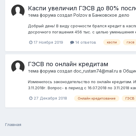
Каспи увеличил ГЭСВ до 80% посл
тема форума создал
Polzov
в
Банковское дело
Добрый день! В виду срочности брался кредит в касп
досрочного погашения 456 тыс. с целью уменьшения 
17 Ноября 2019
14 ответов
каспи
гэсв
ГЭСВ по онлайн кредитам
тема форума создал
doc_rustam74@mail.ru
в
Общи
Изменилось законодательство по онлайн кредитам. Из
3.11.2018г. Вопрос- в период с 16.07.2018 по 3.11.20
27 Декабря 2018
Онлайн кредитование
ГЭСВ
Главная