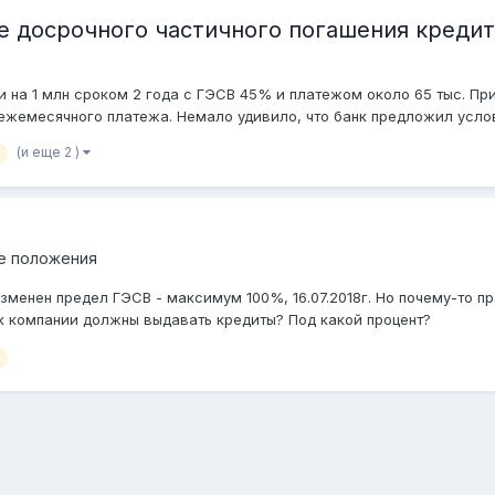
е досрочного частичного погашения кредит
и на 1 млн сроком 2 года с ГЭСВ 45% и платежом около 65 тыс. Пр
ежемесячного платежа. Немало удивило, что банк предложил услови
(и еще 2 )
е положения
менен предел ГЭСВ - максимум 100%, 16.07.2018г. Но почему-то пр
18 как компании должны выдавать кредиты? Под какой процент?