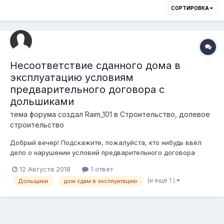
СОРТИРОВКА
Несоответствие сданного дома в
эксплуатацию условиям
предварительного договора с
дольшиками
тема форума создал
Raim_101
в
Строительство, долевое
строительство
Добрый вечер! Подскажите, пожалуйста, кто нибудь ввёл
дело о нарушении условий предварительного договора
купли-продажи между дольщиками и застройщиком. Дело в
12 Августа 2018
1 ответ
том, что дом сдан в эксплуатацию, но существует масса
(и еще 1 )
Дольщики
дом сдам в эксплуатацию
недоделок согласно предварительному договору. Дольщики
не хотят подписывать договор ку...