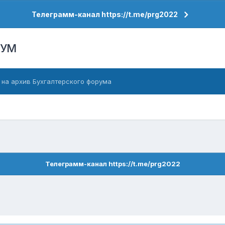
Телеграмм-канал https://t.me/prg2022
РУМ
 на архив Бухгалтерского форума
Телеграмм-канал https://t.me/prg2022