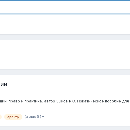
ции
и: право и практика, автор Зыков Р.О. Пркатическое пособие для
(и еще 5 )
арбитр