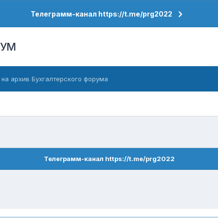
Телеграмм-канал https://t.me/prg2022
РУМ
 на архив Бухгалтерского форума
Телеграмм-канал https://t.me/prg2022