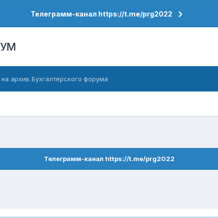
Телеграмм-канал https://t.me/prg2022
РУМ
 на архив Бухгалтерского форума
Телеграмм-канал https://t.me/prg2022