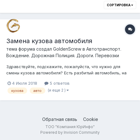
СОРТИРОВКА
Замена кузова автомобиля
тема форума создал
GoldenScrew
в
Автотранспорт.
Вождение. Дорожная Полиция. Дороги. Перевозки
Здравствуйте, подскажите, пожалуйста, что нужно для
смены кузова автомобиля? Есть разбитый автомобиль, на
него тех. паспорт, хочу приобрести автомобиль в России
4 Июля 2018
5 ответов
такого же года, той же марки, смогу ли Я сделать замену
(и еще 2 )
кузова
авто
кузова, какие документы для этого нужны, желательно с
ссылкой на закон
Обратная связь
Cookie
ТОО "Компания ЮрИнфо"
Powered by Invision Community