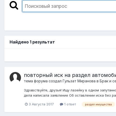
Найдено 1 результат
повторный иск на раздел автомоби
тема форума создал
Гульзат Миранова
в
Брак и с
Здравствуйте, друзья! Ищу лазейку в одном запутан
дела написала заявление Об оставлении иска без рас
3 Августа 2017
1 ответ
раздел имущества