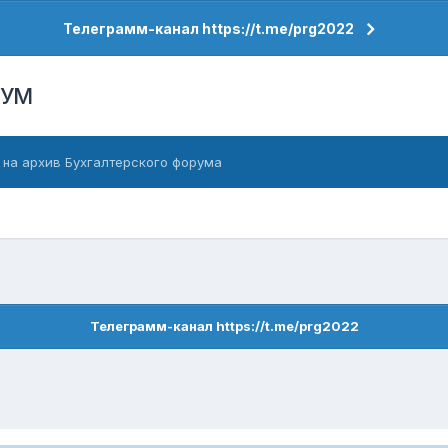
Телеграмм-канал https://t.me/prg2022
РУМ
 на архив Бухгалтерского форума
Телеграмм-канал https://t.me/prg2022