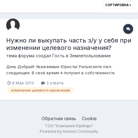
СОРТИРОВКА
Нужно ли выкупать часть з/у у себя при
изменении целевого назначения?
тема форума создал Гость в
Землепользование
День Добрый! Уважаемые Юристы! Разъясните пжл.
следующее: В своё время я получил в собственность
зем.участок от государства по закону под ИЖС - 18 соток
8 Мая 2013
3 ответа
(неделимый). Теперь хочу дополнительно в "целевое" хочу
изменение целевого назначения
добавить баню, магазин, сауну. Для указанных предстоящих
видов деятельностей (коммерческая...
Обратная связь
Cookie
ТОО "Компания ЮрИнфо"
Powered by Invision Community