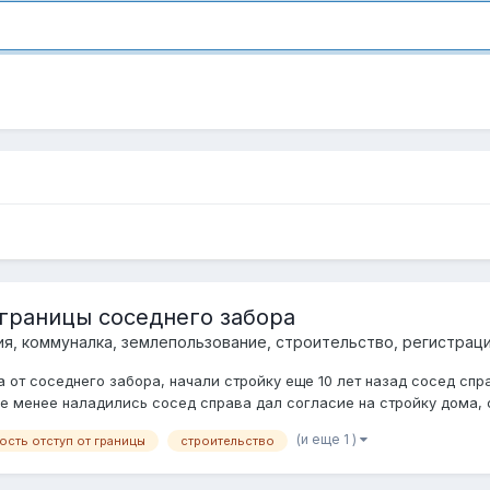
 границы соседнего забора
, коммуналка, землепользование, строительство, регистрац
а от соседнего забора, начали стройку еще 10 лет назад сосед спр
е менее наладились сосед справа дал согласие на стройку дома, с
(и еще 1 )
сть отступ от границы
строительство