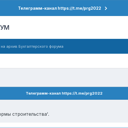
Телеграмм-канал https://t.me/prg2022
РУМ
 на архив Бухгалтерского форума
Телеграмм-канал https://t.me/prg2022
ормы строительства'.