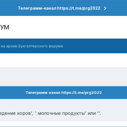
Телеграмм-канал https://t.me/prg2022
РУМ
 на архив Бухгалтерского форума
Телеграмм-канал https://t.me/prg2022
едение коров', ' молочные продукты' или ''.