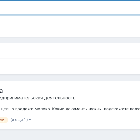
а
редпринимательская деятельность
с целью продажи молоко. Какие документы нужны, подскажите пожа
(и еще 1 )
ров