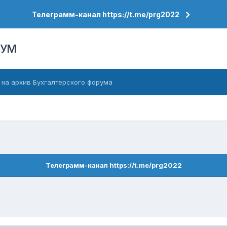
Телеграмм-канал https://t.me/prg2022
РУМ
 на архив Бухгалтерского форума
Телеграмм-канал https://t.me/prg2022