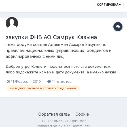
СОРТИРОВКА
закупки ФНБ АО Самрук Казына
тема форума создал
Адильжан Аскар
в
Закупки по
правилам национальных (управляющих) холдингов и
аффилиированных с ними лиц
Доброе утро! Коллеги, поделитесь пож-ста документом,
либо подскажите номер и дату документа, а именно нужна
Методика расчета местного содержания при закупке
11 Февраля 2019
14 ответов
товаров, работ и услуг в соответствии с Правилами закупок
методика расчета местного содержания
АО ФНБ "Самру Казына". Заранее благодарю!
Обратная связь
Cookie
ТОО "Компания ЮрИнфо"
Powered by Invision Community