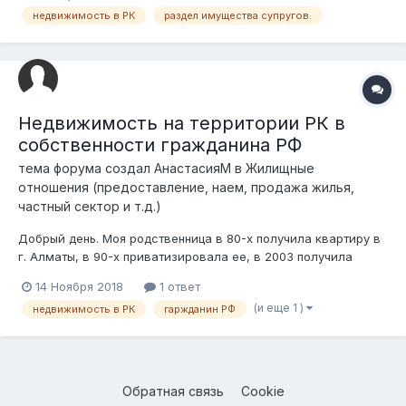
недвижимость в РК
раздел имущества супругов.
выписался и решил уехать в РФ,даже справку получал на
выбывание.После этого пропал,где...
Недвижимость на территории РК в
собственности гражданина РФ
тема форума создал
АнастасияМ
в
Жилищные
отношения (предоставление, наем, продажа жилья,
частный сектор и т.д.)
Добрый день. Моя родственница в 80-х получила квартиру в
г. Алматы, в 90-х приватизировала ее, в 2003 получила
паспорт РФ, но в базе НК РК на сегодняшний день она есть с
14 Ноября 2018
1 ответ
данными по РНН и ИНН! С 2011 года постоянно проживает на
(и еще 1 )
недвижимость в РК
гаржданин РФ
территории РФ. Из правоустанавливающих документов на
квартиру: договор о...
Обратная связь
Cookie