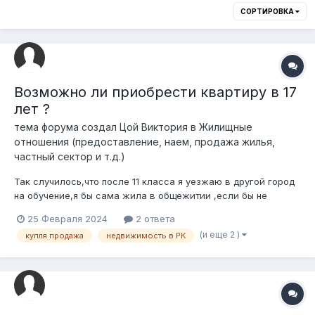
СОРТИРОВКА
Возможно ли приобрести квартиру в 17
лет ?
тема форума создал
Цой Виктория
в
Жилищные
отношения (предоставление, наем, продажа жилья,
частный сектор и т.д.)
Так случилось,что после 11 класса я уезжаю в другой город
на обучение,я бы сама жила в общежитии ,если бы не
условие родителей ,что собаку забираю с собой,в
25 Февраля 2024
2 ответа
общежитие не берут,а аренду квартиры ,куда можно с
(и еще 2 )
купля продажа
недвижимость в РК
животными не найти,остаётся только покупка,деньги я
найду,заработаю,одолжу ,но вот возможно...