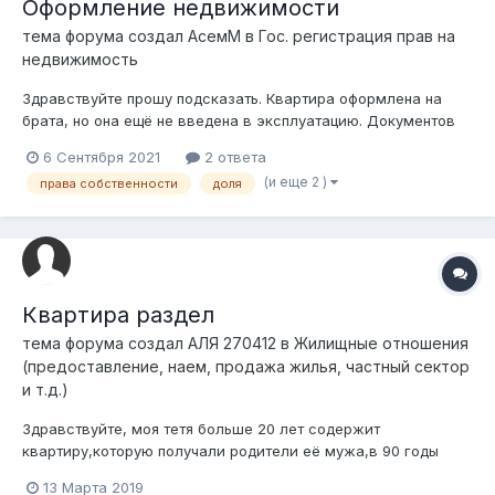
Оформление недвижимости
тема форума создал
АсемМ
в
Гос. регистрация прав на
недвижимость
Здравствуйте прошу подсказать. Квартира оформлена на
брата, но она ещё не введена в эксплуатацию. Документов
как таковых нет, и будут только дай бог в следующем году.
6 Сентября 2021
2 ответа
Мы планировали оформить на меня дарственно после ввода
(и еще 2 )
права собственности
доля
в эксплуатацию , что бы в случае развода муж не требовал
свою долю. Если оформ...
Квартира раздел
тема форума создал
АЛЯ 270412
в
Жилищные отношения
(предоставление, наем, продажа жилья, частный сектор
и т.д.)
Здравствуйте, моя тетя больше 20 лет содержит
квартиру,которую получали родители её мужа ,в 90 годы
сделали приватизацию на мужа и жену,после смерти
13 Марта 2019
родителей уже.Затем муж ушёл и не просто оставил долги а