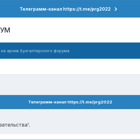
Телеграмм-канал https://t.me/prg2022
РУМ
 на архив Бухгалтерского форума
Телеграмм-канал https://t.me/prg2022
ательства'.