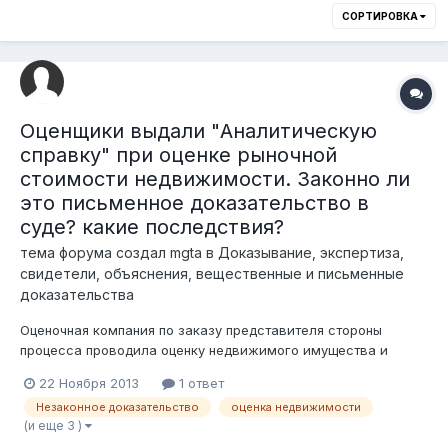
СОРТИРОВКА
Оценщики выдали "Аналитическую
справку" при оценке рыночной
стоимости недвижимости. Законно ли
это письменное доказательство в
суде? какие последствия?
тема форума создал
mgta
в
Доказывание, экспертиза,
свидетели, объяснения, вещественные и письменные
доказательства
Оценочная компания по заказу представителя стороны
процесса проводила оценку недвижимого имущества и
земельного участка на прошлую дату, по результату которой
22 Ноября 2013
1 ответ
выдала «Аналитическую справку», согласно которой
Незаконное доказательство
оценка недвижимости
определение стоимости производилось без визуального
(и еще 3 )
осмотра и без обследования объекта оценк...