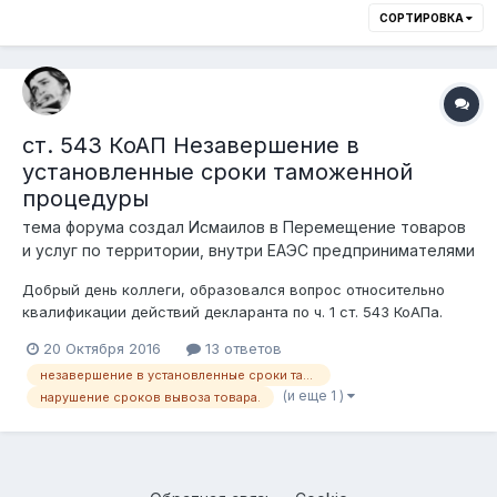
СОРТИРОВКА
ст. 543 КоАП Незавершение в
установленные сроки таможенной
процедуры
тема форума создал
Исмаилов
в
Перемещение товаров
и услуг по территории, внутри ЕАЭС предпринимателями
Добрый день коллеги, образовался вопрос относительно
квалификации действий декларанта по ч. 1 ст. 543 КоАПа.
Суть: юридическим лицом товар помещен под процедуру
20 Октября 2016
13 ответов
таможенный склад (импорт 70) 12.07.2016 года с заявленным
незавершение в установленные сроки таможенной процедуры адм ответственность
сроком хранения 12.07.2019. Далее 23.09.2016 года
(и еще 1 )
нарушение сроков вывоза товара.
оформляется процедура вып...